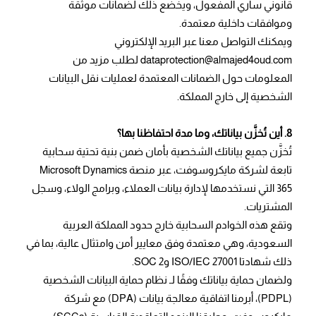
قانوني ساري المفعول، ويخضع ذلك لضمانات موثقة
وموافقات داخلية معتمدة.
ويمكنك التواصل معنا عبر البريد الإلكتروني
dataprotection@almajed4oud.com لطلب مزيد من
المعلومات حول الضمانات المعتمدة لعمليات نقل البيانات
الشخصية إلى خارج المملكة.
8. أين تُخزَّن بياناتك، وما مدة احتفاظنا بها؟
تُخزَّن جميع بياناتك الشخصية بأمان ضمن بنية تحتية سحابية
تابعة لشركة مايكروسوفت، عبر منصة Microsoft Dynamics
365 التي نستخدمها لإدارة بيانات العملاء، وبرامج الولاء، وسجل
المشتريات.
وتقع هذه الخوادم السحابية خارج حدود المملكة العربية
السعودية، وهي معتمدة وفق معايير أمن وامتثال عالية، بما في
ذلك شهادتا ISO/IEC 27001 وSOC 2.
ولضمان حماية بياناتك وفقًا لـ نظام حماية البيانات الشخصية
(PDPL)، أبرمنا اتفاقية معالجة بيانات (DPA) مع شركة