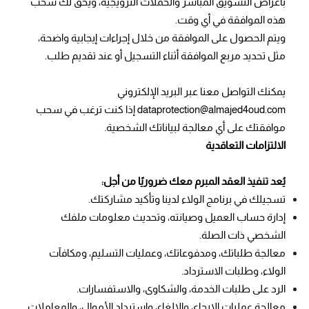
بأغراض التسويق المباشر والحملات الترويجية، ويحق لك سحب
هذه الموافقة في أي وقت.
ويتم الحصول على الموافقة من خلال إجراءات إيجابية واضحة،
مثل تحديد مربع الموافقة أثناء التسجيل أو عند تقديم طلب.
يمكنك التواصل معنا عبر البريد الإلكتروني
dataprotection@almajed4oud.com إذا كنت ترغب في سحب
موافقتك على أي معالجة لبياناتك الشخصية.
الالتزامات التعاقدية
يُعد تنفيذ العقد المبرم معك ضروريًا من أجل:
تسجيلك في برنامج الولاء لدينا وتأكيد مشاركتك.
إدارة حساب العميل وصيانته، وتحديث معلومات ملفك
الشخصي ذات الصلة.
معالجة طلباتك، ومدفوعاتك، وعمليات التسليم، ومكافآت
الولاء، وطلبات الاسترداد.
الرد على طلبات الخدمة، والشكاوى، والاستفسارات.
معالجة عمليات الإرجاع، والإلغاء، واسترداد الأموال، والمعاملات