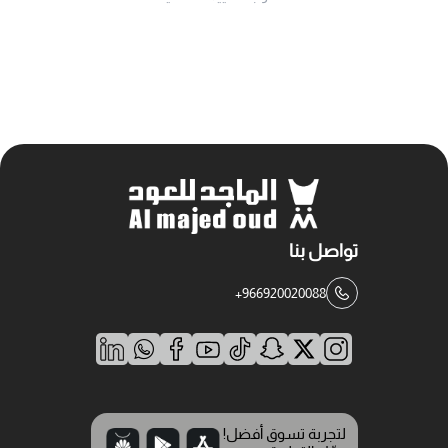
تواصل بنا
+966920020088
لتجربة تسوق أفضل!