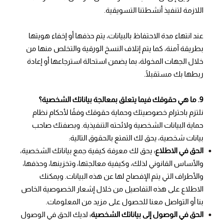
اللازمة لتنفيذ أنشطتنا التسويقية.
عند انتهاء مدة الاحتفاظ بالبيانات، يتم حذفها أو إخفاء هويتها
بطريقة آمنة، كما يتم إتلاف النسخ الورقية والتخلص منها من
خلال الجهات المخولة، بما يضمن استحالة استرجاعها أو إعادة
ربطها بك مستقبلًا.
9. ما هي حقوقك فيما يتعلق بمعالجة بياناتك الشخصية؟
نلتزم باحترام خصوصيتك وحماية حقوقك وفقًا لأحكام نظام
حماية البيانات الشخصية ولائحته التنفيذية. وبصفتك صاحب
بيانات شخصية، يحق لك التمتع بالحقوق التالية:
الحق في الاطلاع:
يحق لك معرفة كيفية جمع بياناتك الشخصية،
والأساس القانوني لذلك، وكيفية معالجتها، وتخزينها، وحذفها،
والأطراف التي يتم الإفصاح لها عن هذه البيانات. ويمكنك
الاطلاع على هذه التفاصيل من خلال إشعار الخصوصية الخاص
بنا أو التواصل معنا للحصول على مزيد من المعلومات.
الحق في الوصول إلى بياناتك الشخصية:
لديك الحق في الوصول