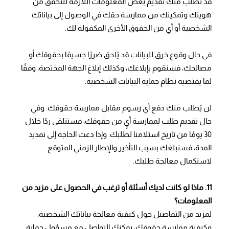
قد نطلب منك تقديم بعض المعلومات اللازمة للتحقق من
هويتك وتمكينك من ممارسة حقك في الوصول إلى بياناتك
الشخصية أو أي من الحقوق الأخرى المكفولة لك.
في حال وقوع خرق للبيانات قد يُلحق ضررًا جسيمًا بحقوقك أو
مصالحك، فسنقوم بإبلاغك، وكذلك إبلاغ الجهة المختصة، وفقًا
لما يقتضيه نظام حماية البيانات الشخصية.
لن يُطلب منك دفع أي رسوم مقابل ممارسة حقوقك. وفي
حال تقديم طلب لممارسة أيٍ من حقوقك، فستتلقى ردًا خلال
30 يومًا من تاريخ استلامنا لطلبك. وإذا دعت الحاجة إلى تمديد
المدة، فسنبلغك بسبب التأخير والإطار الزمني المتوقع
لاستكمال معالجة طلبك.
11. ماذا لو كانت لديك أسئلة أو ترغب في الحصول على مزيد من
المعلومات؟
لمزيد من التفاصيل حول كيفية معالجة بياناتك الشخصية،
وكيفية ممارسة حقوقك، يمكنك التواصل مع مسؤول حماية