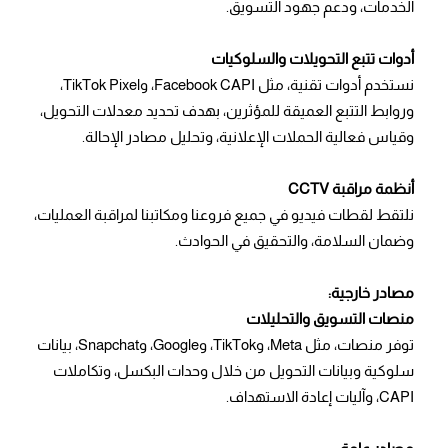
الخدمات، ودعم جهود التسويق.
أدوات تتبع التحويلات والسلوكيات
نستخدم أدوات تقنية، مثل Facebook CAPI، وTikTok Pixel،
وروابط التتبع العميقة للمؤثرين، بهدف تحديد معدلات التحويل،
وقياس فعالية الحملات الإعلانية، وتحليل مصادر الإحالة.
أنظمة مراقبة CCTV
نلتقط لقطات فيديو في جميع فروعنا ومكاتبنا لمراقبة العمليات،
وضمان السلامة، والتحقيق في الحوادث.
مصادر خارجية:
منصات التسويق والتحليلات
توفر منصات، مثل Meta، وTikTok، وGoogle، وSnapchat، بيانات
سلوكية وبيانات التحويل من خلال وحدات البكسل، وتكاملات
CAPI، وآليات إعادة الاستهداف.