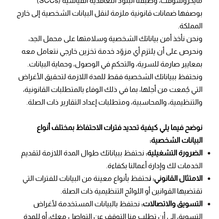
مايكروسوفت، وطبقنا البنود التعاقدية القياسية (SCCs)
بوصفها ضمانات قانونية ملزمة لنقل البيانات الشخصية إلى خارج
المملكة.
ونحن نأخذ أمن بياناتك الشخصية وسلامتها على محمل الجد،
ونحرص على أن يلتزم أي مزوّد خدمة تخزين خارجي نتعامل معه
بمعايير صارمة للسرية، والتحكم في الوصول، وحماية البيانات.
ونحتفظ ببياناتك الشخصية فقط للمدة اللازمة لتحقيق الأغراض
التي جُمعت من أجلها، بما في ذلك الوفاء بالمتطلبات القانونية،
والتنظيمية، والمحاسبية، ومتطلبات إعداد التقارير ذات الصلة.
نوضح فيما يلي كيفية تحديد فترات الاحتفاظ بمختلف أنواع
البيانات الشخصية:
الضرورة التشغيلية:
نحتفظ ببياناتك طوال المدة اللازمة لتقديم
الخدمات لك وإدارة أعمالنا بكفاءة.
الامتثال القانوني: ن
حتفظ بأنواع معينة من البيانات للفترات التي
تقتضيها القوانين أو اللوائح التنظيمية ذات الصلة.
التسويق والاتصالات:
نحتفظ بالبيانات المستخدمة لأغراض
التسويق إلى أن تطلب منا التوقف عن التواصل معك، أو للمدة