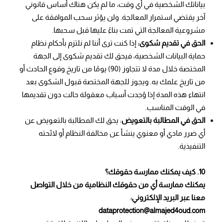
بياناتك الشخصية في أي وقت، ما لم يكن هناك أساس قانوني
آخر يقتضي استمرار المعالجة. ولن يؤثر سحب الموافقة على
مشروعية المعالجة التي تمت بناءً عليها قبل سحبها.
الحق في تقديم شكوى:
إذا كنت ترى أننا لم نلتزم بأحكام نظام
حماية البيانات الشخصية، فيحق لك تقديم شكوى إلى الجهة
المختصة خلال مدة لا تتجاوز (90) يومًا من تاريخ وقوع الحادث أو
من تاريخ علمك به. ويجوز للجهة المختصة قبول الشكوى بعد
انتهاء هذه المدة إذا وُجدت أسباب معقولة حالت دون تقديمها
في الوقت المناسب.
الحق في المطالبة بالتعويض
: يحق لك المطالبة بالتعويض عن
أي ضرر مادي أو معنوي ينشأ عن مخالفة النظام أو لائحته
التنفيذية.
10. كيف يمكنك ممارسة حقوقك؟
يمكنك ممارسة أي من حقوقك النظامية من خلال التواصل
معنا عبر البريد الإلكتروني:
dataprotection@almajed4oud.com