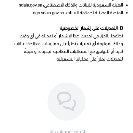
الهيئة السعودية للبيانات والذكاء الاصطناعي: sdaia.gov.sa
المنصة الوطنية لحوكمة البيانات: dgp.sdaia.gov.sa
13. التعديلات على إشعار الخصوصية
نحتفظ بالحق في تحديث هذا الإشعار أو تعديله في أي وقت،
وذلك لمواءمة أي تغييرات تطرأ على ممارسات معالجة البيانات
لدينا، أو للتوافق مع المتطلبات النظامية الجديدة، أو نتيجةً
لتعديلات تطرأ على عملياتنا التشغيلية.
لا توجد تقييمات حاليا