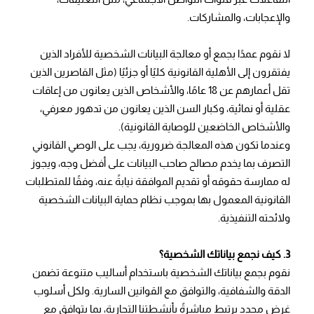
والإعجابات، والمشاركات.
لا نقوم عمدًا بجمع أو معالجة البيانات الشخصية للأفراد الذين
يفتقرون إلى الأهلية القانونية كليًا أو جزئيًا (مثل القاصرين الذين
تقل أعمارهم عن 18 عامًا، والأشخاص الذين يعانون من إعاقات
عقلية أو نمائية، وكبار السن الذين يعانون من تدهور معرفي،
والأشخاص الخاضعين للوصاية القانونية).
وعندما تكون هذه المعالجة ضرورية، يجب على الوصي القانوني
التصرف بما يخدم مصالح صاحب البيانات على أفضل وجه، ويجوز
له ممارسة حقوقه أو تقديم الموافقة نيابةً عنه، وفقًا للمتطلبات
القانونية المعمول بها بموجب نظام حماية البيانات الشخصية
ولائحته التنفيذية.
3. كيف نجمع بياناتك الشخصية؟
نقوم بجمع بياناتك الشخصية باستخدام أساليب متنوعة تضمن
الدقة والشفافية، والتوافق مع القوانين السارية. ولكل أسلوب
غرض محدد يرتبط مباشرةً بأنشطتنا التجارية، بما يتوافق مع