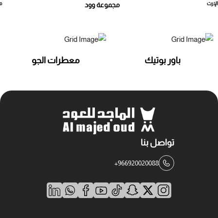
لإرث
م
مجموعة وود
باور بوتيك
معطرات الجو
تواصل بنا
+966920020088