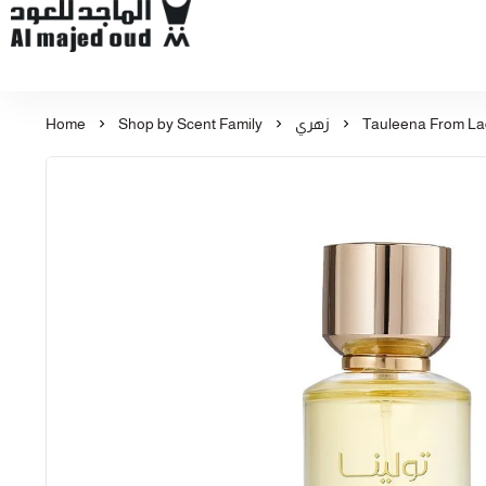
Al Majed for Oud: Finest Oud & Perfume Products
Home
Shop by Scent Family
زهري
Tauleena From Lad