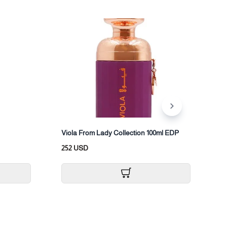
New 
Viola From Lady Collection 100ml EDP
S
252 USD
2