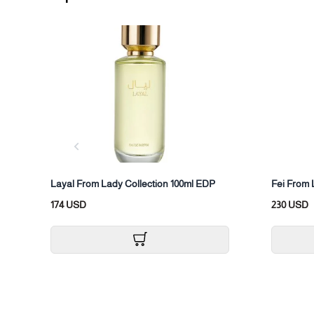
Layal From Lady Collection 100ml EDP
Fei From 
174 USD
230 USD