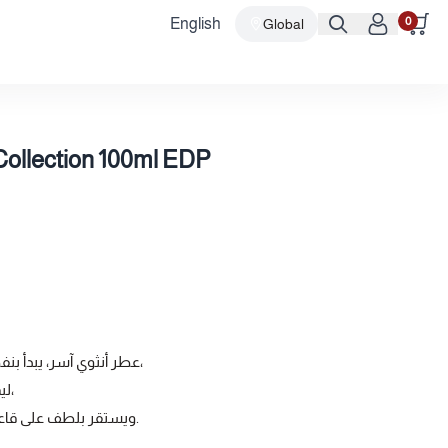
0
English
Global
ollection 100ml EDP
عطر أنثوي آسر، يبدأ بنفحات الفلفل الوردي المفعمة بالحيوية،
ليمتزج بنعومة السوسن وجماله الراقي،
ويستقر بلطف على قاعدة دافئة من المسك وحلاوة الفانيليا.