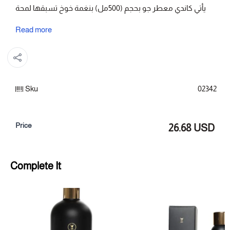
يأتي كاندي معطر جو بحجم (500مل) بنغمة خوخ تسبقها لمحة
مسك تجمع الأجواء.
Read more
معطر جو للمنزل حين يكون المطلوب أثر واضح في المكان من
غير ازدحام.
تأتي نوتة القمة خوخ ثم نوتة القلب خوخ وتغلق نوتة القاعدة
Sku
02342
بالمسك لتمنح الرائحة امتدادًا داخل المساحة لتترك الأجواء
متجانسة.
Price
26.68 USD
النوتات العطرية:
القمة: خوخ
Complete It
القلب: خوخ
القاعدة: مسك
التصنيف: معطر جو